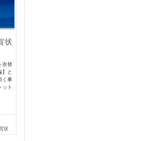
賀状
を衣替
編】と
頂く事
レット
賀状