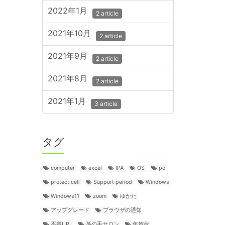
2022年1月
2 article
2021年10月
2 article
2021年9月
2 article
2021年8月
2 article
2021年1月
3 article
タグ
computer
excel
IPA
OS
pc
protect cell
Support period
Windows
Windows11
zoom
ゆかた
アップグレード
ブラウザの通知
不審URL
孫の手サロン
年賀状