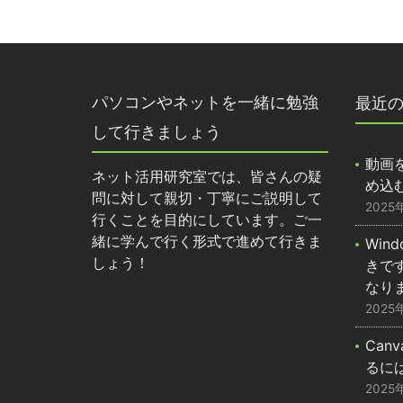
パソコンやネットを一緒に勉強
最近
して行きましょう
動画を
ネット活用研究室では、皆さんの疑
め込
問に対して親切・丁寧にご説明して
2025
行くことを目的にしています。ご一
緒に学んで行く形式で進めて行きま
Win
しょう！
きで
なり
2025
Ca
るに
2025